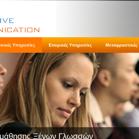
σικές Υπηρεσίες
Εταιρικές Υπηρεσίες
Μεταφραστικές
κμάθησης Ξένων Γλωσσών