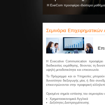
Η ExeCom προσφέρει ιδιαίτερα μαθήματα 
Σεμινάρια Επιχειρηματικών
Επε
Η Executive Communication προσφέρει υ
διαδικασίας εκμάθησης, δίνοντας τη δυνατ
υψηλή μεταδοτικότητα και επικοινωνία.
Το Πρόγραμμα και οι Υπηρεσίες μπορούν
δυνατότητα διεξαγωγής μίας ή δύο συνεδρ
επικεντρώνονται στην προφορική αλληλεπί
Ορισμένα σημεία εστίασης του σεμιναρίου ε
Χρηματοοικονομικά Αγγλικά
Δεξιότητες Διαπραγμάτευσης